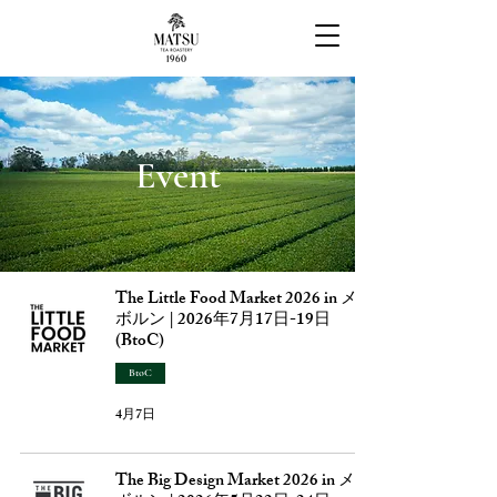
Event
The Little Food Market 2026 in メル
ボルン | 2026年7月17日-19日
(BtoC)
BtoC
4月7日
The Big Design Market 2026 in メル