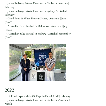
・​Japan Embassy Private Function in Canberra, Australia|
February
・Japan Embassy Private Function in Sydney, Australia |
February
・Good Food & Wine Show in Sydney, Australia | June
(BtoC)
・Australian Sake Festival in Melbourne, Australia | July
(BtoC)
・Australian Sake Festival in Sydney, Australia | September
(BtoC)
2月4日
Gulfood 2026 in ドバイ |
2022
2026年1月26日-30日
・Gulfood expo with NSW Dept in Dubai, UAE | February
・Japan Embassy Private Function in Canberra, Australia |
March