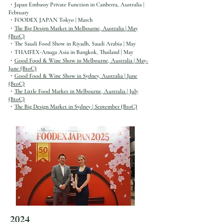
・Japan Embassy Private Function in Canberra, Australia |
February
2月4日
・FOODEX JAPAN
Tokyo | March
・
The Big Design Market in Melbourne
, Australia
| May
World Tea Expo inラスベガ
(BtoC)
・The Saudi Food Show
in Riyadh, Saudi Arabia | May
ス | 2026年3月23日-25日
・THAIFEX-Anuga Asia
in Bangkok, Thailand | May
・
Good Food & Wine Show
in Melbourne
, Australia
| May-
June (BtoC)
・
Good Food & Wine Show
in Sydney
, Australia |
June
(BtoC)
・
The Little Food Market
in Melbourne
, Australia
| July
(BtoC)
・
The Big Design Market in Sydney | September (BtoC)
2024