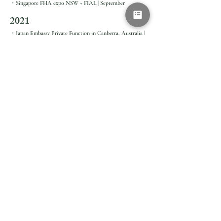
・Singapore FHA expo NSW + FIAL | September ​
2021
・Japan Embassy Private Function in Canberra, Australia |
March
・Crown Group drinks catering Sakura Event | April-May
(BtoC)
・Chatswood Japanese Festival in Sydney, Australia |
September (BtoC)
2019
・Japanese Matsuri in Sydney, Australia | December (BtoC)
・Black Friday Matcha Ya Tasting event | November (BtoC)
・Fine Food in Sydney, Australia | September
・Sydney Tea Festival | August (BtoC)
・Melbourne Tea Festival | July (BtoC)