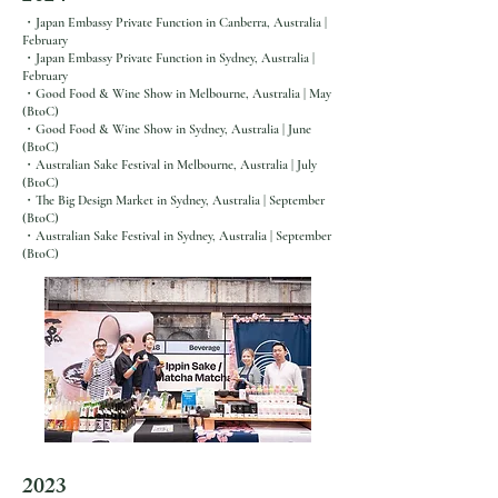
・Japan Embassy Private Function in Canberra, Australia |
February
・Japan Embassy Private Function in Sydney, Australia |
February
・Good Food & Wine Show in Melbourne, Australia | May
(BtoC)
・Good Food & Wine Show in Sydney, Australia | June
(BtoC)
・Australian Sake Festival in Melbourne, Australia | July
(BtoC)
2月4日
・The Big Design Market in Sydney, Australia | September
(BtoC)
FOODEX JAPAN 2026 in 東
・Australian Sake Festival in Sydney, Australia | September
(BtoC)
京 | 2026年3月10日-13日
2023