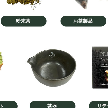
粉末茶
お茶製品
ト
茶器
リテ