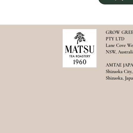
GROW GREE
PTY LTD
Lane Cove We
NSW, Australi
AMTAE JAPAN
Shizuoka City,
Shizuoka, Japan​