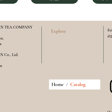
N TEA COMPANY
Fo
Explore
@m
st,
a
 Co., Ltd.
​​
Home
Catalog
/