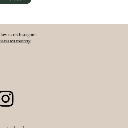
llow us on Instagram
atsu.tea.roastery