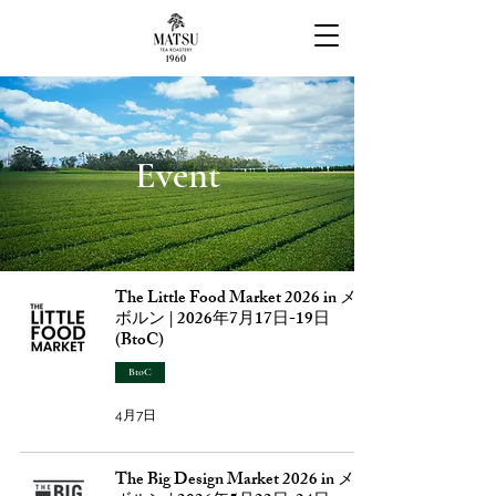
Event
The Little Food Market 2026 in メル
ボルン | 2026年7月17日-19日
(BtoC)
BtoC
4月7日
The Big Design Market 2026 in メル