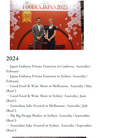
2024
・Japan Embassy Private Function in Canberra, Australia |
February
・Japan Embassy Private Function in Sydney, Australia |
February
・Good Food & Wine Show in Melbourne, Australia | May
(BtoC)
・Good Food & Wine Show in Sydney, Australia | June
(BtoC)
・Australian Sake Festival in Melbourne, Australia | July
(BtoC)
2月4日
・The Big Design Market in Sydney, Australia | September
(BtoC)
FOODEX JAPAN 2026 in 東
・Australian Sake Festival in Sydney, Australia | September
(BtoC)