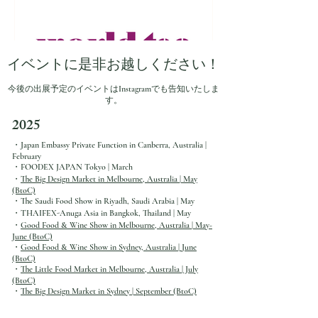
イベントに是非お越しください！
今後の出展予定のイベントはInstagramでも告知いたしま
す。
2025
・Japan Embassy Private Function in Canberra, Australia |
February
2月4日
・FOODEX JAPAN
Tokyo | March
・
The Big Design Market in Melbourne
, Australia
| May
World Tea Expo inラスベガ
(BtoC)
・The Saudi Food Show
in Riyadh, Saudi Arabia | May
ス | 2026年3月23日-25日
・THAIFEX-Anuga Asia
in Bangkok, Thailand | May
・
Good Food & Wine Show
in Melbourne
, Australia
| May-
June (BtoC)
・
Good Food & Wine Show
in Sydney
, Australia |
June
(BtoC)
・
The Little Food Market
in Melbourne
, Australia
| July
(BtoC)
・
The Big Design Market in Sydney | September (BtoC)