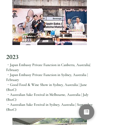
京 | 2026年3月10日-13日
2023
・​Japan Embassy Private Function in Canberra, Australia|
February
・Japan Embassy Private Function in Sydney, Australia |
February
・Good Food & Wine Show in Sydney, Australia | June
(BtoC)
・Australian Sake Festival in Melbourne, Australia | July
(BtoC)
・Australian Sake Festival in Sydney, Australia | September
(BtoC)